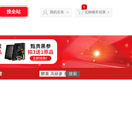
0
我的京东
去购物车结算
蜜