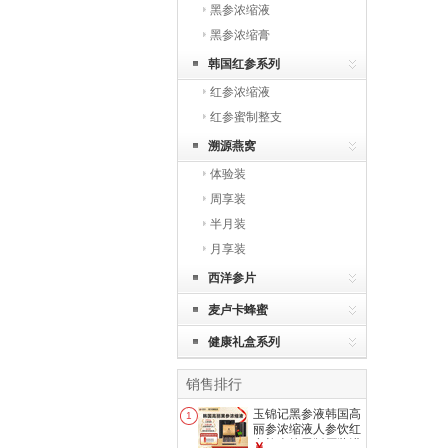
黑参浓缩液
黑参浓缩膏
韩国红参系列
红参浓缩液
红参蜜制整支
溯源燕窝
体验装
周享装
半月装
月享装
西洋参片
麦卢卡蜂蜜
健康礼盒系列
销售排行
玉锦记黑参液韩国高
1
丽参浓缩液人参饮红
参礼盒炫黑版原装进
￥