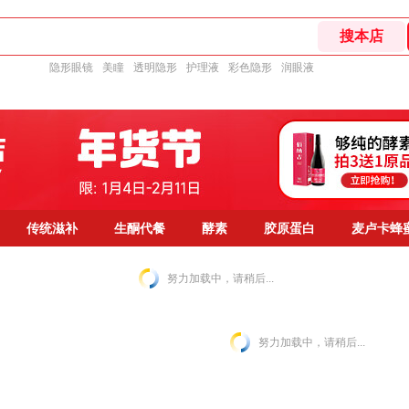
隐形眼镜
美瞳
透明隐形
护理液
彩色隐形
润眼液
传统滋补
生酮代餐
酵素
胶原蛋白
麦卢卡蜂
努力加载中，请稍后...
努力加载中，请稍后...