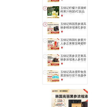
口 【月享装-初滋
补】1盒* 10ml*30
玉锦记柠檬汁原液鲜
2
包
榨果汁韩国VC饮品
烘焙纯原汁NFC柠
￥
檬汁 1盒 | 鲜榨柠檬
原液-14包,西班牙菲
玉锦记韩国黑参液高
3
诺柠檬
丽参精浓缩液红参饮
高稀有皂苷人参礼盒
￥
原装进口 【月享装-
大礼盒】1盒*
玉锦记韩国红参蜜片
4
50ml*30包
人参正果整支蜂蜜即
食红参片礼盒 【月
￥
享装1盒】正果5根
礼盒 20g*5包
玉锦记黑参灵芝膏高
5
丽参浓缩液人参皂苷
礼盒红参浸膏韩国进
￥
口 【1瓶吃40天】
黑参灵芝膏 120g*1
玉锦记高浓度即食燕
6
瓶
窝原味印尼干燕盏孕
妇滋补品礼盒可溯源
￥
浓缩精炖燕窝 【周
享装3瓶】 75g*3瓶