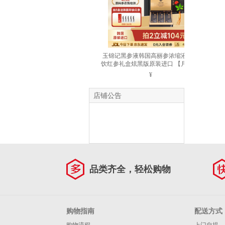
玉锦记黑参液韩国高丽参浓缩液人参
饮红参礼盒炫黑版原装进口 【月享装-
初滋补】1盒* 10ml*30包
¥
店铺公告
全店买3送1（特价商品不参
加），满1000减50元，满4000减
360元，更有超值大礼相送！高端
品类齐全，轻松购物
酵素品牌咨询热线:400-669-6911
购物指南
配送方式